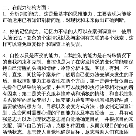
二、在能力结构方面：
1、分析判断能力。这是最基本的思维能力，主要表现为能够
正确运用已有知识剖析问题，对现状和未来做出正确判断。
2、好的记忆能力。记忆力不错的人可以在案例调查中，使用
大脑记忆下复杂的个案情况以及与案例有关联的各个线索，这
样可以避免重复操作和调查上的失误。
3、自控以及是应变的能力。自我控制的能力是在特殊情况下
的自我约束和克制。自控也是为了在突发情况的变化前能够保
持自己清醒的头脑和情绪，冷静分析主观、客观，有利、不
利，直接、间接等个案条件，然后自己想办法去解决发生的矛
盾。自我控制能力主要表现在两个方面，第一是善于督促自己
去操作已经采纳的决策，并且可以战胜和执行决策相对抗的所
有因素；第二是关于克服莽撞冲动和消极的情绪，和自我控制
关系紧密的是应变能力，应变能力通常需要机智和急智两点，
需要敏锐转移方向、目标以及改变方式方法，修改制定调查计
划，应变同时需要心理的平衡能力以及丰富经验。三、具有顽
强意志力以及心理状态意志是自觉地确定目的，并根据目的来
支配、调节自己的行动，克服各种困难，从而实现目的的心理
活动状态。意志使人自觉地确定目标，意志帮助人们克服困