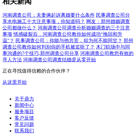
相关新闻
河南调查公司：夫妻俩起诉离婚要什么条件
民事调查公司分
享水电施工十大注意事项，你知道吗？
网友：郑州婚姻调查
公司都做什么？
河南调查公司调查分析婚姻调查的三个注意
事项
情感破裂后，河南调查公司教你如何成功“挽回和升
温”？
民事调查公司：你能与他共苦，却为何不能同甘？
郑州
调查公司教你如何判别你的手机被监听了？
木门职场中与同
事沟通的7个技巧,郑州调查公司分享
河南调查公司教您有效的
寻人方法
河南调查公司调查结婚是从零开始
正在寻找值得信赖的合作伙伴？
从这里开始
关于鼎力
新闻中心
服务项目
客户反馈
常见问题
联系我们