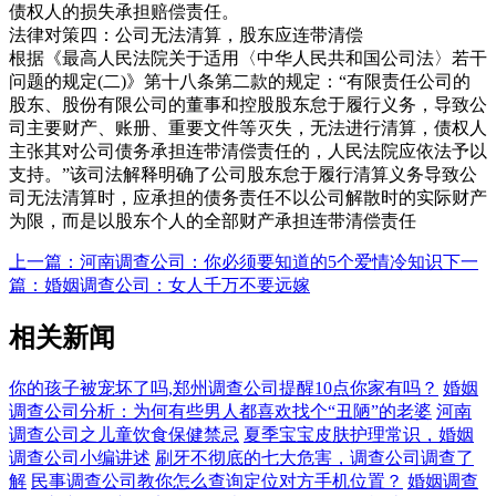
债权人的损失承担赔偿责任。
法律对策四：公司无法清算，股东应连带清偿
根据《最高人民法院关于适用〈中华人民共和国公司法〉若干
问题的规定(二)》第十八条第二款的规定：“有限责任公司的
股东、股份有限公司的董事和控股股东怠于履行义务，导致公
司主要财产、账册、重要文件等灭失，无法进行清算，债权人
主张其对公司债务承担连带清偿责任的，人民法院应依法予以
支持。”该司法解释明确了公司股东怠于履行清算义务导致公
司无法清算时，应承担的债务责任不以公司解散时的实际财产
为限，而是以股东个人的全部财产承担连带清偿责任
上一篇：河南调查公司：你必须要知道的5个爱情冷知识
下一
篇：婚姻调查公司：女人千万不要远嫁
相关新闻
你的孩子被宠坏了吗,郑州调查公司提醒10点你家有吗？
婚姻
调查公司分析：为何有些男人都喜欢找个“丑陋”的老婆
河南
调查公司之儿童饮食保健禁忌
夏季宝宝皮肤护理常识，婚姻
调查公司小编讲述
刷牙不彻底的七大危害，调查公司调查了
解
民事调查公司教你怎么查询定位对方手机位置？
婚姻调查