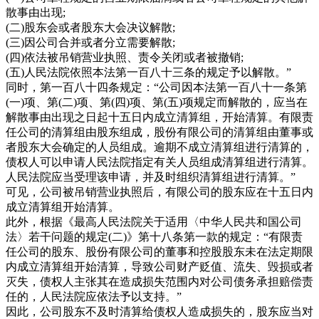
散事由出现;
(二)股东会或者股东大会决议解散;
(三)因公司合并或者分立需要解散;
(四)依法被吊销营业执照、责令关闭或者被撤销;
(五)人民法院依照本法第一百八十三条的规定予以解散。”
同时，第一百八十四条规定：“公司因本法第一百八十一条第
(一)项、第(二)项、第(四)项、第(五)项规定而解散的，应当在
解散事由出现之日起十五日内成立清算组，开始清算。有限责
任公司的清算组由股东组成，股份有限公司的清算组由董事或
者股东大会确定的人员组成。逾期不成立清算组进行清算的，
债权人可以申请人民法院指定有关人员组成清算组进行清算。
人民法院应当受理该申请，并及时组织清算组进行清算。”
可见，公司被吊销营业执照后，有限公司的股东应在十五日内
成立清算组开始清算。
此外，根据《最高人民法院关于适用〈中华人民共和国公司
法〉若干问题的规定(二)》第十八条第一款的规定：“有限责
任公司的股东、股份有限公司的董事和控股股东未在法定期限
内成立清算组开始清算，导致公司财产贬值、流失、毁损或者
灭失，债权人主张其在造成损失范围内对公司债务承担赔偿责
任的，人民法院应依法予以支持。”
因此，公司股东不及时清算给债权人造成损失的，股东应当对