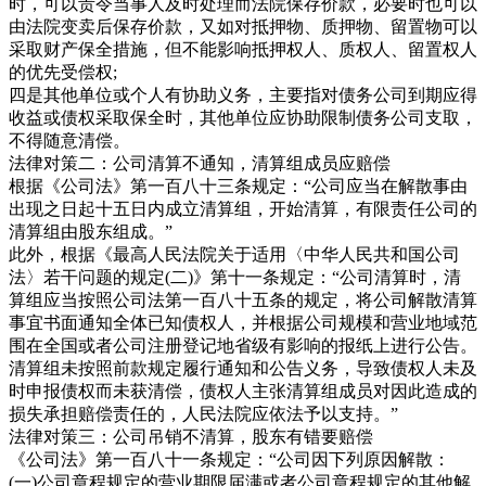
时，可以责令当事人及时处理而法院保存价款，必要时也可以
由法院变卖后保存价款，又如对抵押物、质押物、留置物可以
采取财产保全措施，但不能影响抵押权人、质权人、留置权人
的优先受偿权;
四是其他单位或个人有协助义务，主要指对债务公司到期应得
收益或债权采取保全时，其他单位应协助限制债务公司支取，
不得随意清偿。
法律对策二：公司清算不通知，清算组成员应赔偿
根据《公司法》第一百八十三条规定：“公司应当在解散事由
出现之日起十五日内成立清算组，开始清算，有限责任公司的
清算组由股东组成。”
此外，根据《最高人民法院关于适用〈中华人民共和国公司
法〉若干问题的规定(二)》第十一条规定：“公司清算时，清
算组应当按照公司法第一百八十五条的规定，将公司解散清算
事宜书面通知全体已知债权人，并根据公司规模和营业地域范
围在全国或者公司注册登记地省级有影响的报纸上进行公告。
清算组未按照前款规定履行通知和公告义务，导致债权人未及
时申报债权而未获清偿，债权人主张清算组成员对因此造成的
损失承担赔偿责任的，人民法院应依法予以支持。”
法律对策三：公司吊销不清算，股东有错要赔偿
《公司法》第一百八十一条规定：“公司因下列原因解散：
(一)公司章程规定的营业期限届满或者公司章程规定的其他解