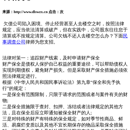
来源：http://www.dlswzx.cn 点击：
次
欠债公司陷入困境、停止经营甚至人去楼空之时，按照法律
规定，应当依法清算或破产，但在实践中，公司股东往往怠于
清算或不按规定清算。公司欠钱不还人去楼空怎么办？下面
民
事调查公司
律师为您支招。
法律对策一：追踪财产线索，及时申请财产保全
财产保全是债权人保护自己权益的重要途径，可以帮助债权人
实现到期债权，避免财产损失。但是采取财产保全措施必须依
照法律规定进行。
根据《中华人民共和国民事诉讼法》第九章“保全和先予执
行”的规定：
一是保全有范围限制，只限于请求的范围或者与案件有关的财
物;
二是保全措施限于查封、扣押、冻结或者法律规定的其他方
法，且在保全后应立即通知被保全财产的人;
三是对特殊的财产有特殊的保全规定，如对季节性商品、鲜
活、易腐烂变质以及其他不宜长期保存的物品采取保全措施