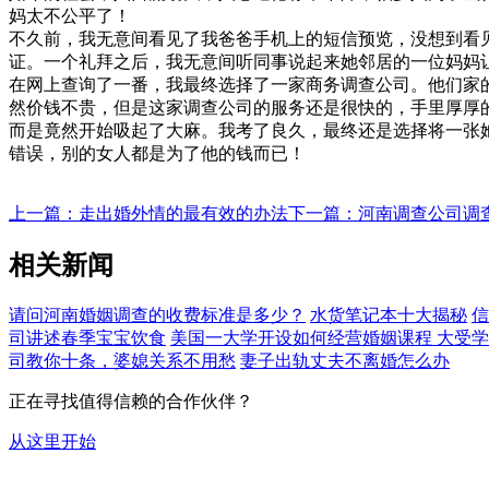
妈太不公平了！
不久前，我无意间看见了我爸爸手机上的短信预览，没想到看
证。一个礼拜之后，我无意间听同事说起来她邻居的一位妈妈
在网上查询了一番，我最终选择了一家商务调查公司。他们家
然价钱不贵，但是这家调查公司的服务还是很快的，手里厚厚
而是竟然开始吸起了大麻。我考了良久，最终还是选择将一张
错误，别的女人都是为了他的钱而已！
上一篇：走出婚外情的最有效的办法
下一篇：河南调查公司调查进
相关新闻
请问河南婚姻调查的收费标准是多少？
水货笔记本十大揭秘
信
司讲述春季宝宝饮食
美国一大学开设如何经营婚姻课程 大受
司教你十条，婆媳关系不用愁
妻子出轨丈夫不离婚怎么办
正在寻找值得信赖的合作伙伴？
从这里开始