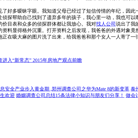
见了好多暧昧字眼。我知道父母已经过了短信传情的年纪，因此
让侦探帮助自己找到了遗弃多年的孩子，我心里一动，我也可以
的价目表和众多的侦探群体都让我放心。我对
找人公司
说出了我
的资料显得格外沉重。打开资料之后发现，我爸爸的外遇对象竟
她正在吸大麻的图片洗了出来，给我爸爸和那个女人一人寄了一
入“新常态” 2015年房地产观点前瞻
息安全产业步入黄金期 ,郑州调查公司之华为Mate 8的新变革
泰
学生欢迎
婚姻调查公司总结15条法律小知识与朋友们分享！
做会