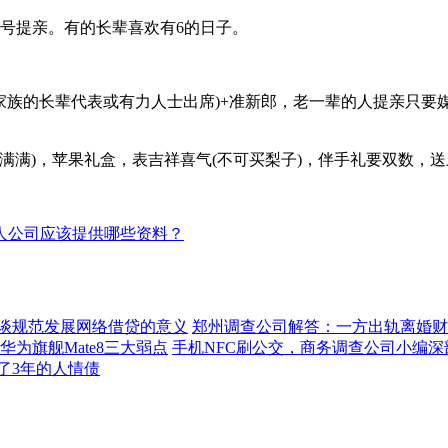
号提亲。有的长辈喜欢有6的日子。
或家族的长辈代表或有力人士出席)+准新郎，老一辈的人提亲只要
圆满满)，苹果礼盒，表吉祥喜气(不可买梨子)，伴手礼要双数
人公司应该提供哪些资料？
谈规范发展网络借贷的意义
郑州调查公司解答：一方出轨离婚财
为旗舰Mate8三大弱点
手机NFC刷公交，商务调查公司小编
了3年的人情债