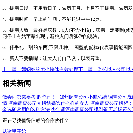
3、提亲日期：不用看日子，农历正月、七月不宜提亲。农历双
4、提亲时间：早上的时间，不能超过中午12点。
5、提亲人数：最好是双数，6人(不含小孩)，双亲一定要到(
习俗上有姑字辈出现，新娘入门后孤僻的说法。
6、伴手礼：甜的东西(不限几种)，圆型的蛋糕(代表事情能圆
7、新人不要插嘴：让大人们自己谈，以表尊重。
上一篇：婚姻纠纷怎么快速有效处理
下一篇：委托找人公司找
相关新闻
做会计都需要考哪些证书，郑州调查公司小编总结
调查公司浅
情
河南调查公司支招结婚选什么样的女人
河南调查公司解析：华
金选矿常用的选矿方法
少年请河南调查公司找到饭店老板还欠
正在寻找值得信赖的合作伙伴？
从这里开始