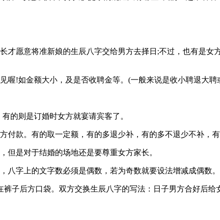
家长才愿意将准新娘的生辰八字交给男方去择日;不过，也有是女
见喔!如金额大小，及是否收聘金等。(一般来说是收小聘退大聘
友，有的则是订婚时女方就宴请宾客了。
男方付款。有的取一定额，有的多退少补，有的多不退少不补，
涉，但是对于结婚的场地还是要尊重女方家长。
俗，八字上的文字数必须是偶数，若为奇数就要设法增减成偶数
在裤子后方口袋。双方交换生辰八字的写法：日子男方合好后给