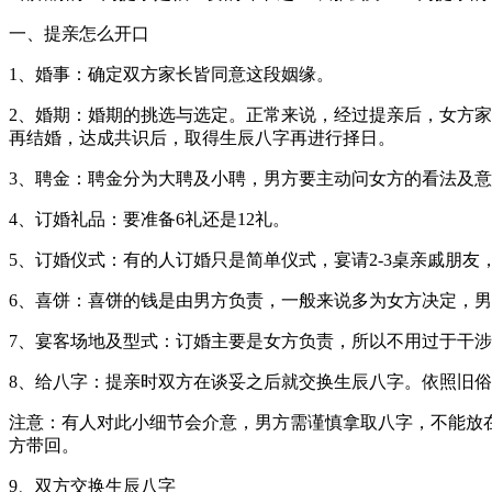
一、提亲怎么开口
1、婚事：确定双方家长皆同意这段姻缘。
2、婚期：婚期的挑选与选定。正常来说，经过提亲后，女方
再结婚，达成共识后，取得生辰八字再进行择日。
3、聘金：聘金分为大聘及小聘，男方要主动问女方的看法及意
4、订婚礼品：要准备6礼还是12礼。
5、订婚仪式：有的人订婚只是简单仪式，宴请2-3桌亲戚朋
6、喜饼：喜饼的钱是由男方负责，一般来说多为女方决定，
7、宴客场地及型式：订婚主要是女方负责，所以不用过于干
8、给八字：提亲时双方在谈妥之后就交换生辰八字。依照旧
注意：有人对此小细节会介意，男方需谨慎拿取八字，不能放
方带回。
9、双方交换生辰八字