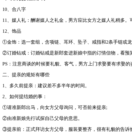
10、合八字
11、媒人礼：酬谢媒人之礼金，男方应比女方之媒人礼稍多。可视媒
12、饰品
①金饰：选一套组，含项链、耳环、坠子、戒指和2条手链或
②订婚钻戒：订婚钻戒是新郎套进新娘中指的订情信物，看预
PS：注意商谈的时候要礼貌、客气，男方上门求娶要有求娶
二、提亲的规矩有哪些
1、多久前提亲：建议差不多半年的时间。
2、如何提结婚的事：
①请准新郎出马，向女方父母询问，可否前来提亲;
②由准新娘先行试探自己父母的意思。
③提亲前：正式拜访女方父母，服装要整齐，很有礼貌的告诉