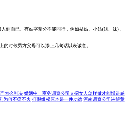
媒人到而已。有姑字辈分不能同行，例如姑姑、小姑(姐、妹)，
，送上的时候男方父母可以添上几句话以表诚意。
产怎么判决
婚姻中，商务调查公司支招女人怎样做才能增进感
深剖为何不瘟不火
打假维权原本是一件功德
河南调查公司讲解黄