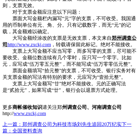
则，支票无效。
对于支票金额应注意以下问题：
票面大写金额栏内漏写“元”字的支票，不可收受。我国通
用的币制单位有元、角、分。只有记载数字，而无“元”的记
载，其金额难以确定。
大写金额经涂改的支票是无效支票，本文来自
郑州调查公
司
http://www.zxckj.com
，转载请保留此标记。绝对不能接收。
支票上大写金额不应当写零，而多写零的支票，尽可能不
要收受。金额位数连续有几个零时，应只写一个零字。比如
元，应写成“伍万零五元整”，而不能写成“伍万零零伍元整”。
票面金额填写“拾元整”的支票，不可收受。银行实务对有
关支票金额的写法有特别的要求，元应写为“壹拾元整”。
支票上大写金额写“廿”绝对不能接收。元的正确写法
是“贰拾元”，如果写成“廿”，银行会以退票方式处理。
更多
商帐催收知识
请关注郑
州调查公司、河南调查公司
http://
www.zxckj.com
上一篇：郑州调查公司为科技市场刘先生追回20万纪实
下一
篇：全国资料查询