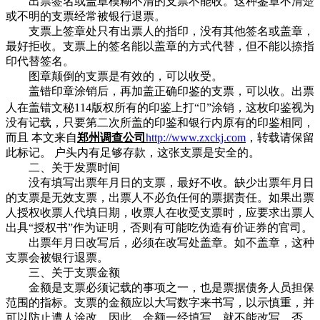
出票签名或盖章模糊不清的支票不能收。这种鉴章不清楚
或不明的支票经常被银行退票。
支票上签章处只有出票人的指印，没有其他签名或盖章，
最好拒收。支票上的签名能以盖章的方式代替，但不能以捺指
印代替签名。
图章颠倒的支票是有效的，可以收受。
盖错印章涂销后，再加盖正确印鉴的支票，可以收。出票
人在盖错文秘114版权所有的印鉴上打“”涂销，这枚印鉴视为
没有记载，只要第二次所盖的印鉴和银行内原有的印鉴相同，
而且 本文来自
郑州调查公司
http://www.zxckj.com
，转载请保留
此标记。 户头内有足够存款，这张支票是安全的。
二、关于发票时间
没有填写出票年月日的支票，最好不收。缺少出票年月日
的支票是无效支票，出票人不必负任何的票据责任。如果出票
人授权收票人代填日期，收票人在收受支票时，应要求出票人
出具“授权书”作为证明，否则有可能吃伪造有价证券的官司。
出票年月日改写后，必须在改写处盖章。如不盖章，这种
支票会被银行退票。
三、关于支票金额
金额是支票必须记载的事项之一，也是票据债务人员担保
范围的指标。支票的金额应以大写数字来书写，以示慎重，并
可以防止遭人涂改。因此，金额一经填写，就不能改写，否