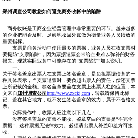
郑州调查公司教您如何避免商务收帐中的陷阱
商务收账是工商企业经营管理中非常重要的环节。越来越多
的企业把能否及时、足额地收回外账做为衡量业务人员绩效的
重要指标。
支票是商务活动中使用最多的票据，业务人员在收支票时
要提防“支票陷阱”，因为票据退票会带给企业难以弥补的财务
损失。现就实际业务中可能存在的“支票陷阱”加以说明。
一、
关于签名盖章出票人在支票上签名盖章，是负担票据债务的一
种具体表示，当支票退票时，要负起出票人的责任，偿还支票
上所记载的金额。签名盖章要盖在支票上出票人栏的位置，本
文来自
郑州调查公司
http://www.zxckj.com
，转载请保留此标
记。盖在其它地方，就不发生签名盖章的效力，属于不合格支
票。
实际操作中，收票人应注意以下几点：
没有签名盖章的支票不能收。鉴章空白的支票是“不完全
票据”，这种票据无法律效力。必须请出票人补盖印鉴方可接
收。